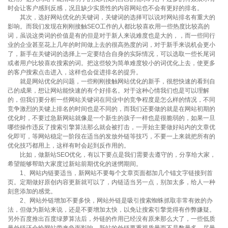
时会让客户感到反感，况且缺少实质性的内容网站也不会有更好的排名。
其次，选好网站优化的关键词，关键词的选择可以说对网站排名有重大的
影响。而我们发现在刚刚接触SEO工作的人都比较喜欢用一些热度比较高的
词，虽说这类词的价值是有的但是对于新人来说难度也是大的，，而一些同行
业的企业甚至花上几年的时间做上去的很高热度的词，对于新手来说机会更小
了，新手在关键词的选择上一定要结合自身的实际情况，可以选取一些长尾词
或者用户比较喜欢搜索的词。把这些较为简单难度较小的词优化上去，使更多
的客户搜索点击进入，这样也会促进排名的提升。
就是网站优化的问题，一些刚刚接触网站优化的新手，很想快速的看到自
己的成果，想让网站能快速的有个好排名。对于这种心情我们也是可以理解
的，但我们要分析一些网站关键词在同业中的竞争程度是怎么样的情况，不同
竞争激烈的关键上排名的时间也是不同的，而我们还要做的就是在网站初期的
优化时，不要过急新网站就像是一个新生的孩子一样也是很脆弱的，如果一旦
哪些操作违反了搜索引擎算法那么就会被打击，一开始主要做好站内的文章优
化即可，等网站稳定一阶段在适当的发放外链等技巧，不要一上来就把所有的
优化技巧都用上，这样有时会起到反作用的。
比如，做新站SEO优化，有以下要点是我们需要去遵守的，分享给大家，
希望能够帮助大家度过新站前期优化的迷惘期间。
1、网站内链要适当，新网站不要每个文章页面都加几个锚文字链接到首
页。定期做好原创内容更新就可以了，内链适当另一点，别加太多，给人一种
刻意添加的感觉。
2、网站外链增加不要多快，网站外链是吸引搜索蜘蛛抓取非常有效的办
法，但做为新站来说，还是不要增加太快，以免让搜索引擎觉得有作弊嫌疑。
另外百度推出百度绿萝算法后，外链的作用已经没有原来那么大了，一些低质
量外链还会给网站带来负面影响。新站的外链要重视质量而不是数量多，尽量