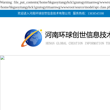
Warning: file_put_contents(/home/hkguoyitangyhck1gzutogytittaarnwg/wwwroot/
/home/hkguoyitangyhck1gzutogytittaarnwg/wwwroot/source/model/api.class.ph
欢迎进入河南环球创世信息技术有限公司 服务热线：13838545598