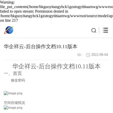
Warning:
file_put_contents(/home/hkguoyitangyhck1gzutogytittaarnwg/wwwroot
failed to open stream: Permission denied in
/home/hkguoyitangyhck1gzutogytittaarnwg/wwwroot/source/model/api
on line 217
华企祥云-后台操作文档10.11版本
2022-08-04
华企祥云-后台操作文档10.11版本
一、首页
修改密码
空间存储情况