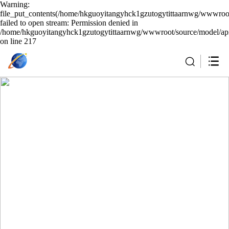
Warning:
file_put_contents(/home/hkguoyitangyhck1gzutogytittaarnwg/wwwroot
failed to open stream: Permission denied in
/home/hkguoyitangyhck1gzutogytittaarnwg/wwwroot/source/model/api
on line 217