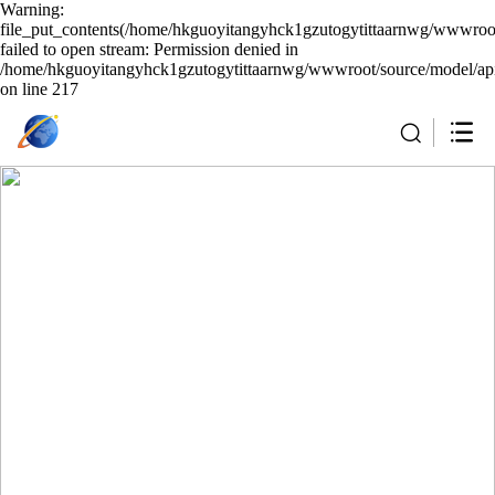
Warning:
file_put_contents(/home/hkguoyitangyhck1gzutogytittaarnwg/wwwroot
failed to open stream: Permission denied in
/home/hkguoyitangyhck1gzutogytittaarnwg/wwwroot/source/model/api
on line 217